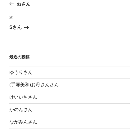
去
ぬさん
ナ
の
ビ
投
次
次
稿
ゲ
の
Sさん
投
ー
稿
シ
ョ
最近の投稿
ン
ゆうりさん
(手塚美和)お母さんさん
けいいちさん
かのんさん
ながみんさん