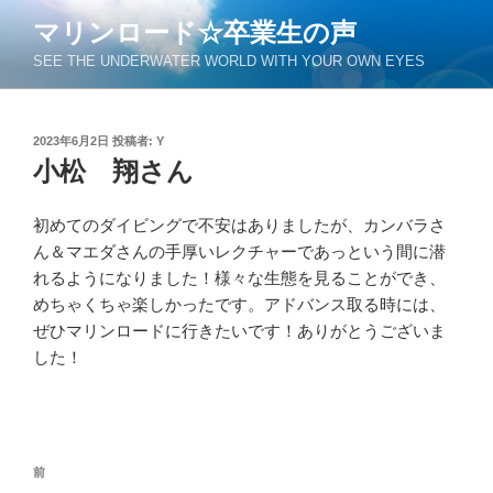
コ
マリンロード☆卒業生の声
ン
SEE THE UNDERWATER WORLD WITH YOUR OWN EYES
テ
ン
ツ
投
2023年6月2日
投稿者:
Y
へ
稿
小松 翔さん
ス
日:
キ
ッ
初めてのダイビングで不安はありましたが、カンバラさ
プ
ん＆マエダさんの手厚いレクチャーであっという間に潜
れるようになりました！様々な生態を見ることができ、
めちゃくちゃ楽しかったです。アドバンス取る時には、
ぜひマリンロードに行きたいです！ありがとうございま
した！
投
過
前
稿