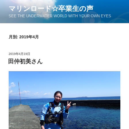
コ
マリンロード☆卒業生の声
ン
SEE THE UNDERWATER WORLD WITH YOUR OWN EYES
テ
ン
ツ
月別: 2019年4月
へ
ス
キ
投
2019年4月19日
ッ
稿
田仲初美さん
日:
プ