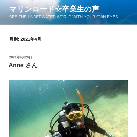
コ
マリンロード☆卒業生の声
ン
SEE THE UNDERWATER WORLD WITH YOUR OWN EYES
テ
ン
ツ
月別: 2021年4月
へ
ス
キ
投
2021年4月26日
ッ
稿
Anne さん
日:
プ