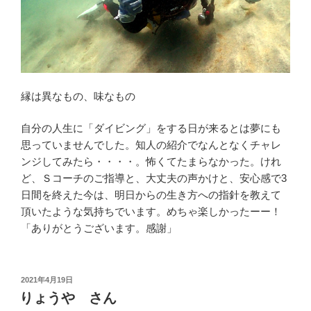
縁は異なもの、味なもの
自分の人生に「ダイビング」をする日が来るとは夢にも
思っていませんでした。知人の紹介でなんとなくチャレ
ンジしてみたら・・・・。怖くてたまらなかった。けれ
ど、Ｓコーチのご指導と、大丈夫の声かけと、安心感で3
日間を終えた今は、明日からの生き方への指針を教えて
頂いたような気持ちでいます。めちゃ楽しかったーー！
「ありがとうございます。感謝」
投
2021年4月19日
稿
りょうや さん
日: