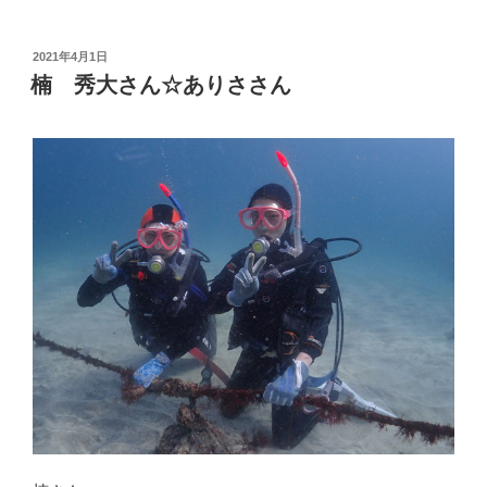
投
2021年4月1日
稿
楠 秀大さん☆ありささん
日: