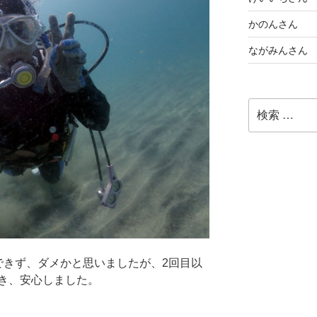
かのんさん
ながみんさん
検
索:
できず、ダメかと思いましたが、2回目以
き、安心しました。