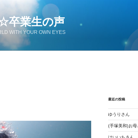
☆卒業生の声
LD WITH YOUR OWN EYES
最近の投稿
ゆうりさん
(手塚美和)お
けいいちさん