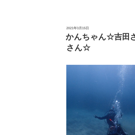
投
2021年3月15日
稿
かんちゃん☆吉田
日:
さん☆