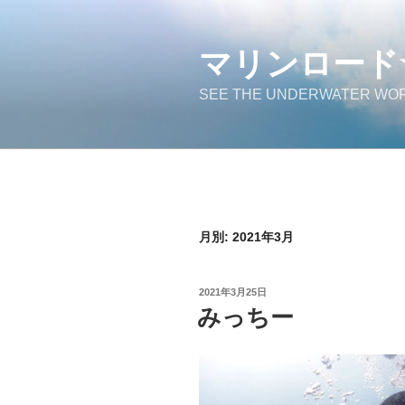
コ
ン
マリンロード
テ
ン
SEE THE UNDERWATER WOR
ツ
へ
ス
キ
ッ
プ
月別: 2021年3月
投
2021年3月25日
稿
みっちー
日: