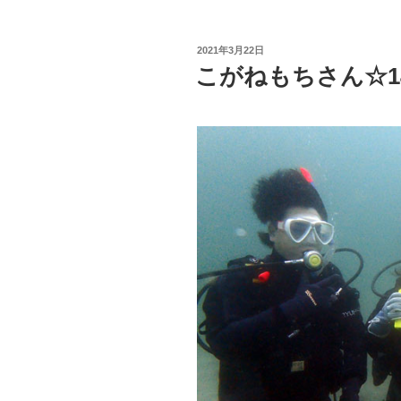
投
2021年3月22日
稿
こがねもちさん☆1
日: