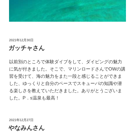
投
2021年12月30日
稿
ガッチャさん
日:
以前別のところで体験ダイブをして、ダイビングの魅力
に気が付きました。そこで、マリンロードさんでOWの講
習を受けて、海の魅力をまた一段と感じることができま
した、ゆっくりと自分のペースでスキューバの知識や潜
る楽しさを教えていただきました。ありがとうございま
した。P．s温泉も最高！
投
2021年12月27日
稿
やなみんさん
日: