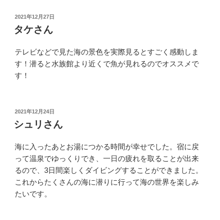
投
2021年12月27日
稿
タケさん
日:
テレビなどで見た海の景色を実際見るとすごく感動しま
す！潜ると水族館より近くで魚が見れるのでオススメで
す！
投
2021年12月24日
稿
シュリさん
日:
海に入ったあとお湯につかる時間が幸せでした。宿に戻
って温泉でゆっくりでき、一日の疲れを取ることが出来
るので、3日間楽しくダイビングすることができました。
これからたくさんの海に潜りに行って海の世界を楽しみ
たいです。