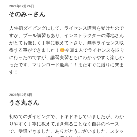
投
2021年12月24日
稿
そのみ～さん
日:
人生初ダイビングにして、ライセンス講習を受けたので
すが、プール講習もあり、インストラクターの澤地さん
がとても優しく丁寧に教えて下さり、無事ライセンス取
得する事ができました！
今回１人でライセンスを取り
に行ったのですが、講習実習ともにわかりやすく楽しか
ったです。マリンロード最高！！またすぐに潜りに来ま
す！
投
2021年12月5日
稿
うさ丸さん
日:
初めてのダイビングで、ドキドキしていましたが、わか
りやすく丁寧に教えて頂き焦ることなく自弁のペース
で、受講できました。ありがとうございました。スタッ