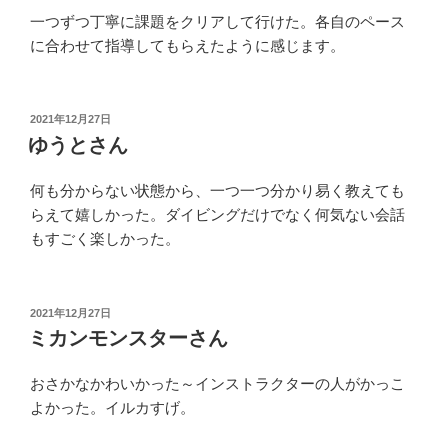
一つずつ丁寧に課題をクリアして行けた。各自のペース
に合わせて指導してもらえたように感じます。
投
2021年12月27日
稿
ゆうとさん
日:
何も分からない状態から、一つ一つ分かり易く教えても
らえて嬉しかった。ダイビングだけでなく何気ない会話
もすごく楽しかった。
投
2021年12月27日
稿
ミカンモンスターさん
日:
おさかなかわいかった～インストラクターの人がかっこ
よかった。イルカすげ。