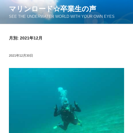
コ
マリンロード☆卒業生の声
ン
SEE THE UNDERWATER WORLD WITH YOUR OWN EYES
テ
ン
ツ
月別: 2021年12月
へ
ス
キ
投
2021年12月30日
ッ
稿
日:
プ