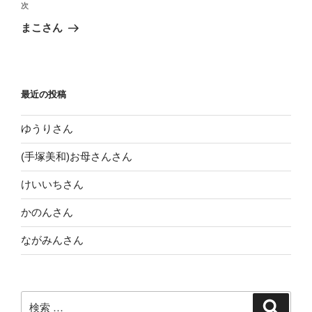
ビ
投
次
次
稿
ゲ
の
まこさん
投
ー
稿
シ
ョ
最近の投稿
ン
ゆうりさん
(手塚美和)お母さんさん
けいいちさん
かのんさん
ながみんさん
検
検