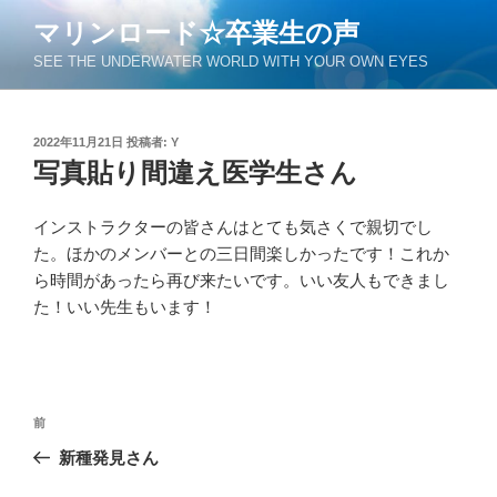
コ
マリンロード☆卒業生の声
ン
SEE THE UNDERWATER WORLD WITH YOUR OWN EYES
テ
ン
ツ
投
2022年11月21日
投稿者:
Y
へ
稿
写真貼り間違え医学生さん
ス
日:
キ
ッ
インストラクターの皆さんはとても気さくで親切でし
プ
た。ほかのメンバーとの三日間楽しかったです！これか
ら時間があったら再び来たいです。いい友人もできまし
た！いい先生もいます！
投
過
前
稿
去
新種発見さん
ナ
の