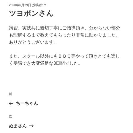
投
2020年6月29日
投稿者:
Y
稿
ツヨポンさん
日:
講習、実技共に親切丁寧にご指導頂き、分からない部分
も理解するまで教えてもらったり非常に助かりました。
ありがとうございます。
また、スクール以外にもＢＢＱ等やって頂きとても楽し
く受講でき大変満足な3日間でした。
投
過
前
稿
去
ちーちゃん
ナ
の
ビ
投
次
次
稿
ゲ
の
ぬまさん
投
ー