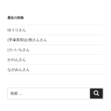
稿
シ
ョ
最近の投稿
ン
ゆうりさん
(手塚美和)お母さんさん
けいいちさん
かのんさん
ながみんさん
検
検
索
索: