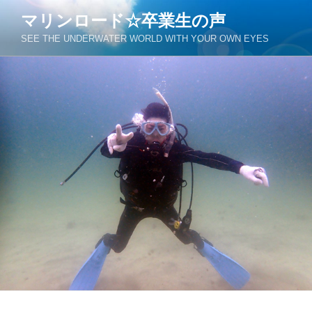
コ
マリンロード☆卒業生の声
ン
SEE THE UNDERWATER WORLD WITH YOUR OWN EYES
テ
ン
ツ
へ
ス
キ
ッ
プ