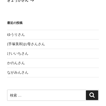
きょうかさん
投
ー
稿
シ
ョ
最近の投稿
ン
ゆうりさん
(手塚美和)お母さんさん
けいいちさん
かのんさん
ながみんさん
検
検
索
索: