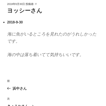
投
2018年9月30日
投稿者:
Y
稿
ヨッシーさん
日:
2018-9-30
海に魚がいるところを見れたのがうれしかった
です。
海の中は落ち着いてて気持ちいいです。
投
過
前
稿
去
浜中さん
ナ
の
ビ
投
次
次
稿
ゲ
の