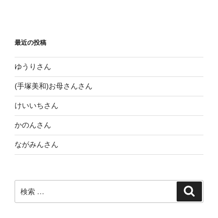
投
ー
稿
シ
ョ
最近の投稿
ン
ゆうりさん
(手塚美和)お母さんさん
けいいちさん
かのんさん
ながみんさん
検
検
索
索: