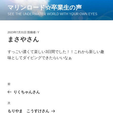
コ
マリンロード☆卒業生の声
ン
SEE THE UNDERWATER WORLD WITH YOUR OWN EYES
テ
ン
ツ
投
2023年7月31日
投稿者:
Y
へ
稿
まさやさん
ス
日:
キ
ッ
すっごい濃くて楽しい3日間でした！！これから新しい趣
プ
味としてダイビングできたらいいなぁ
投
過
前
稿
去
りくちゃんさん
ナ
の
ビ
投
次
次
稿
ゲ
の
もりやま こうすけさん