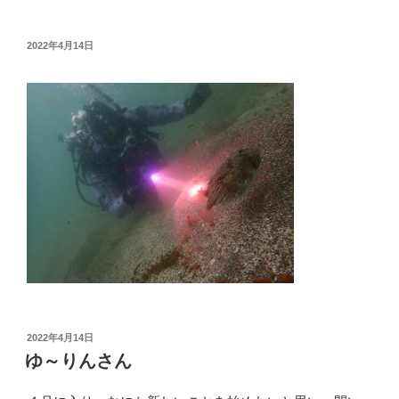
投
2022年4月14日
稿
日:
投
2022年4月14日
稿
ゆ～りんさん
日: