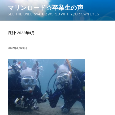
コ
マリンロード☆卒業生の声
ン
SEE THE UNDERWATER WORLD WITH YOUR OWN EYES
テ
ン
ツ
月別: 2022年4月
へ
ス
キ
投
2022年4月24日
ッ
稿
日:
プ