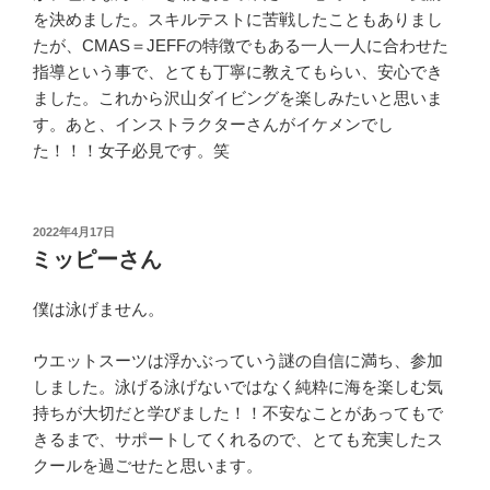
を決めました。スキルテストに苦戦したこともありまし
たが、CMAS＝JEFFの特徴でもある一人一人に合わせた
指導という事で、とても丁寧に教えてもらい、安心でき
ました。これから沢山ダイビングを楽しみたいと思いま
す。あと、インストラクターさんがイケメンでし
た！！！女子必見です。笑
投
2022年4月17日
稿
ミッピーさん
日:
僕は泳げません。
ウエットスーツは浮かぶっていう謎の自信に満ち、参加
しました。泳げる泳げないではなく純粋に海を楽しむ気
持ちが大切だと学びました！！不安なことがあってもで
きるまで、サポートしてくれるので、とても充実したス
クールを過ごせたと思います。