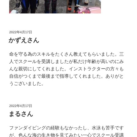
投
2022年4月17日
稿
かずえさん
日:
命を守る為のスキルをたくさん教えてもらいました。三
人でスクールを受講しましたが私だけ年齢が高いのにみ
んな親切にしてくれました。インストラクターの方々も
自信がつくまで最後まで指導してくれました。ありがと
うございました。
投
2022年4月17日
稿
まるさん
日:
ファンダイビングの経験もなかったし、水泳も苦手です
が、色んな海の生き物を見てみたい一心でスクール受講