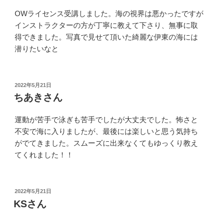
OWライセンス受講しました。海の視界は悪かったですが
インストラクターの方が丁寧に教えて下さり、無事に取
得できました。写真で見せて頂いた綺麗な伊東の海には
潜りたいなと
投
2022年5月21日
稿
ちあきさん
日:
運動が苦手で泳ぎも苦手でしたが大丈夫でした。怖さと
不安で海に入りましたが、最後には楽しいと思う気持ち
がでてきました。スムーズに出来なくてもゆっくり教え
てくれました！！
投
2022年5月21日
稿
KSさん
日: