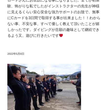
ロードさんにお世話になる事になりました。全てが初体
験、怖がりな私でしたがインストラクターの先生が神様
に見えるくらい安心安全な強力サポートのお陰で、無事
にCカードを3日間で取得する事が出来ました！！わから
ない事、不安な事、すべて優しく教えて頂いたことが嬉
しかったです。ダイビングが念願の趣味として継続でき
るよう又、遊びに行きたいです
投
2022年5月8日
稿
日: