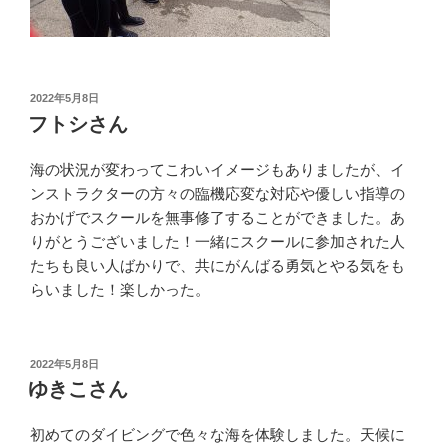
投
2022年5月8日
稿
フトシさん
日:
海の状況が変わってこわいイメージもありましたが、イ
ンストラクターの方々の臨機応変な対応や優しい指導の
おかげでスクールを無事修了することができました。あ
りがとうございました！一緒にスクールに参加された人
たちも良い人ばかりで、共にがんばる勇気とやる気をも
らいました！楽しかった。
投
2022年5月8日
稿
ゆきこさん
日:
初めてのダイビングで色々な海を体験しました。天候に