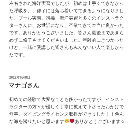
左右された海洋実習でしたが、初めは上手くできなかっ
た呼吸を、、修了には落ち着いてできるようになりまし
た。プール実習、講義、海洋実習と多くのインストラク
ターさんに、お世話になり、卒業できて本当に良かった
です。ありがとうございました。皆さん最後まであきら
めずに修了させてくださいました。年齢的にきつかった
けど、一緒に受講した皆さんもみんないい人で楽しかっ
たです。
投
2022年5月8日
稿
マナゴさん
日:
初めての経験で大変なことも多かったですが、インスト
ラクターの方々が優しく丁寧に教えて下さったおかげで
無事、ダイビングライセンス取得ができました！！色ん
な海を潜りたいと思います
ありがとうございます☆