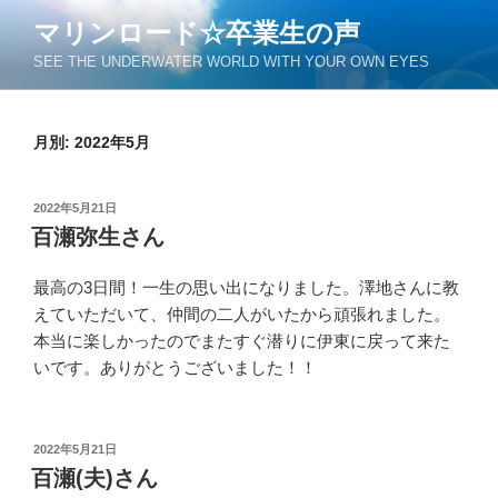
コ
マリンロード☆卒業生の声
ン
SEE THE UNDERWATER WORLD WITH YOUR OWN EYES
テ
ン
ツ
月別: 2022年5月
へ
ス
キ
投
2022年5月21日
ッ
稿
百瀬弥生さん
日:
プ
最高の3日間！一生の思い出になりました。澤地さんに教
えていただいて、仲間の二人がいたから頑張れました。
本当に楽しかったのでまたすぐ潜りに伊東に戻って来た
いです。ありがとうございました！！
投
2022年5月21日
稿
百瀬(夫)さん
日: