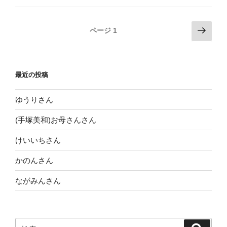
投
次
ページ
1
の
稿
ペ
ナ
ー
ビ
最近の投稿
ジ
ゲ
ー
ゆうりさん
シ
(手塚美和)お母さんさん
ョ
けいいちさん
ン
かのんさん
ながみんさん
検