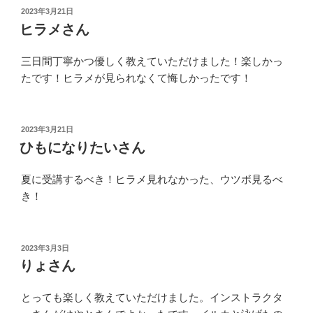
投
2023年3月21日
稿
ヒラメさん
日:
三日間丁寧かつ優しく教えていただけました！楽しかっ
たです！ヒラメが見られなくて悔しかったです！
投
2023年3月21日
稿
ひもになりたいさん
日:
夏に受講するべき！ヒラメ見れなかった、ウツボ見るべ
き！
投
2023年3月3日
稿
りょさん
日:
とっても楽しく教えていただけました。インストラクタ