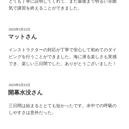
とても丁寧に説明してくれて、また最後まで明るい雰囲
気で講習を終えることができました。
投
2023年3月21日
稿
マットさん
日:
インストラクターの対応が丁寧で安心して初めてのダイ
ビングを行うことができました。海に潜る楽しさも実感
でき、楽しい三日間でした。ありがとうございました！
投
2023年3月21日
稿
開幕水没さん
日:
三日間は始まるととても短かったです。水中での呼吸の
しやすさは意外だった。