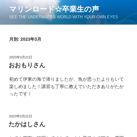
コ
マリンロード☆卒業生の声
ン
SEE THE UNDERWATER WORLD WITH YOUR OWN EYES
テ
ン
ツ
月別: 2023年3月
へ
ス
キ
投
2023年3月21日
ッ
稿
おおもりさん
日:
プ
初めて伊東の海で潜りましたが、魚が思ったよりもいて
楽しめました！講習も丁寧に教えていただきありがたか
ったです！
投
2023年3月21日
稿
たかはしさん
日: