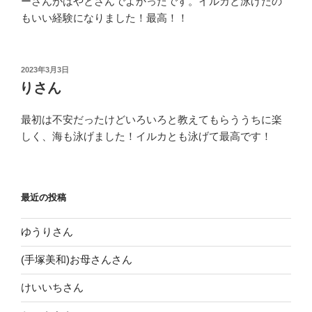
ーさんがはやとさんでよかったです。イルカと泳げたの
もいい経験になりました！最高！！
投
2023年3月3日
稿
りさん
日:
最初は不安だったけどいろいろと教えてもらううちに楽
しく、海も泳げました！イルカとも泳げて最高です！
最近の投稿
ゆうりさん
(手塚美和)お母さんさん
けいいちさん