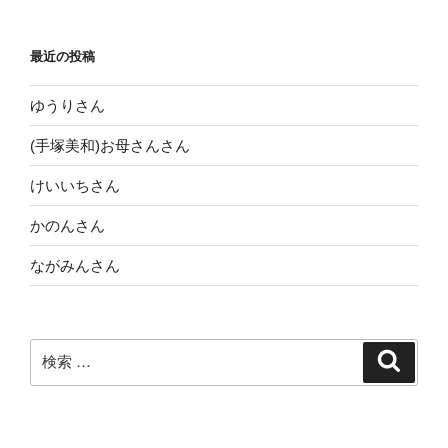
稿
シ
ョ
最近の投稿
ン
ゆうりさん
(手塚美和)お母さんさん
けいいちさん
かのんさん
ながみんさん
検
検
索
索: