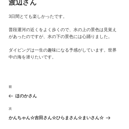
渡辺さん
日:
3日間とても楽しかったです。
普段運河の近くをよく歩くので、水の上の景色は見覚え
があったのですが、水の下の景色には心踊りました。
ダイビングは一生の趣味になる予感がしています。世界
中の海を潜りたいです。
投
過
前
稿
去
ほのかさん
ナ
の
ビ
投
次
次
稿
ゲ
の
かんちゃん☆吉田さん☆ひらまさん☆まいさん☆
投
ー