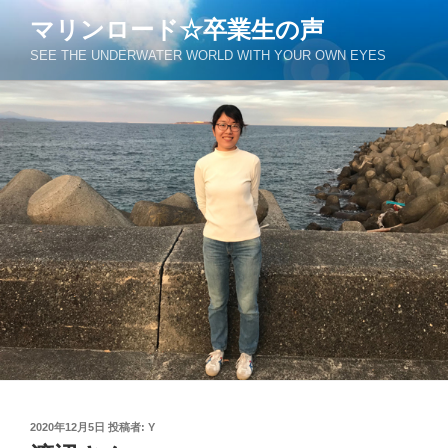
コ
マリンロード☆卒業生の声
ン
SEE THE UNDERWATER WORLD WITH YOUR OWN EYES
テ
ン
ツ
へ
ス
キ
ッ
プ
投
2020年12月5日
投稿者:
Y
稿