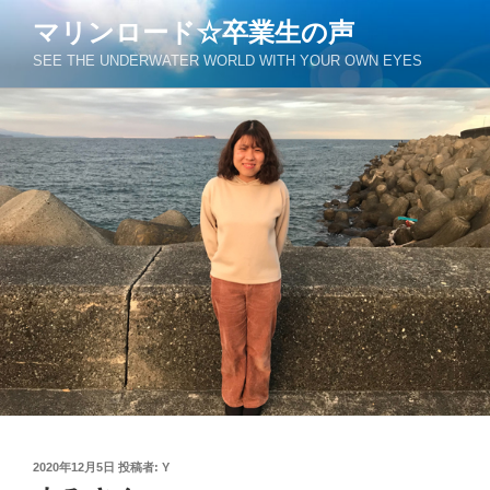
コ
マリンロード☆卒業生の声
ン
SEE THE UNDERWATER WORLD WITH YOUR OWN EYES
テ
ン
ツ
へ
ス
キ
ッ
プ
投
2020年12月5日
投稿者:
Y
稿