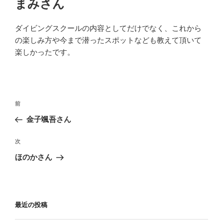
まみさん
日:
ダイビングスクールの内容としてだけでなく、これから
の楽しみ方や今まで潜ったスポットなども教えて頂いて
楽しかったです。
投
過
前
稿
去
金子颯吾さん
ナ
の
ビ
投
次
次
稿
ゲ
の
ほのかさん
投
ー
稿
シ
ョ
最近の投稿
ン