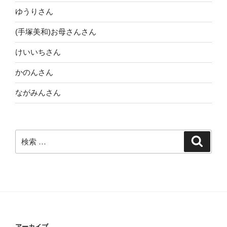
ー
ゆうりさん
シ
(手塚美和)お母さんさん
ョ
けいいちさん
ン
かのんさん
ながみんさん
検
検
索
索:
アーカイブ