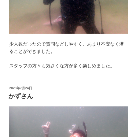
少人数だったので質問などしやすく、あまり不安なく潜
ることができました。
スタッフの方々も気さくな方が多く楽しめました。
投
2020年7月24日
稿
かずさん
日: