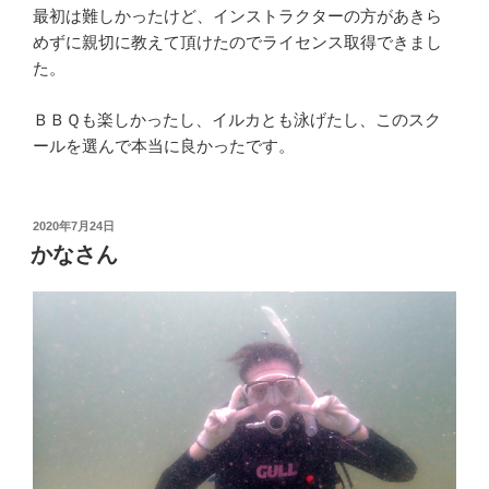
最初は難しかったけど、インストラクターの方があきら
めずに親切に教えて頂けたのでライセンス取得できまし
た。
ＢＢＱも楽しかったし、イルカとも泳げたし、このスク
ールを選んで本当に良かったです。
投
2020年7月24日
稿
かなさん
日: