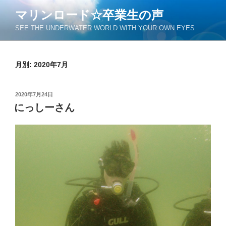
コ
マリンロード☆卒業生の声
ン
SEE THE UNDERWATER WORLD WITH YOUR OWN EYES
テ
ン
ツ
月別: 2020年7月
へ
ス
キ
投
2020年7月24日
ッ
稿
にっしーさん
日:
プ