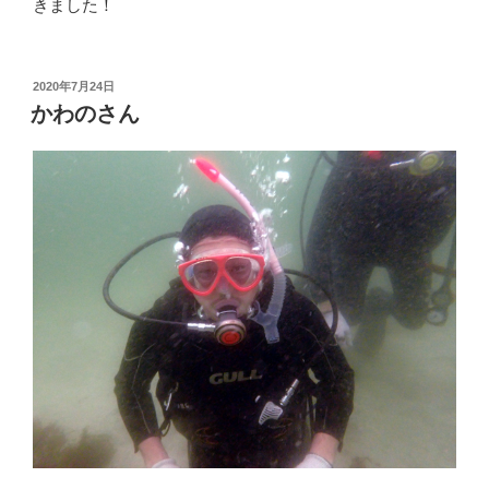
きました！
投
2020年7月24日
稿
かわのさん
日: