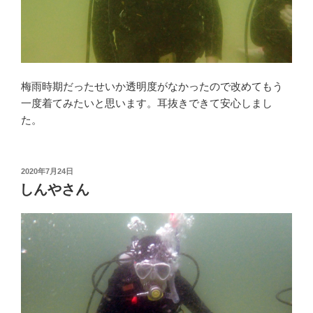
梅雨時期だったせいか透明度がなかったので改めてもう
一度着てみたいと思います。耳抜きできて安心しまし
た。
投
2020年7月24日
稿
しんやさん
日: