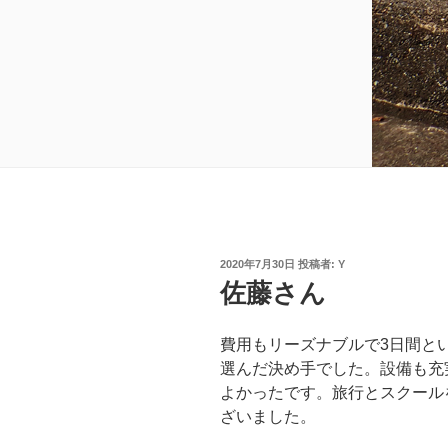
投
2020年7月30日
投稿者:
Y
稿
佐藤さん
日:
費用もリーズナブルで3日間と
選んだ決め手でした。設備も充
よかったです。旅行とスクール
ざいました。