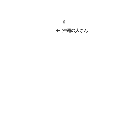
投
前
過
稿
去
沖縄の人さん
の
ナ
投
ビ
稿
ゲ
ー
シ
ョ
ン