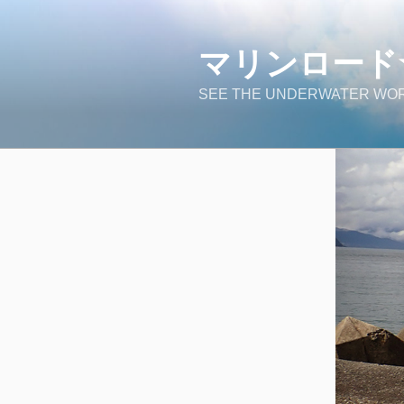
コ
ン
マリンロード
テ
ン
SEE THE UNDERWATER WOR
ツ
へ
ス
キ
ッ
プ