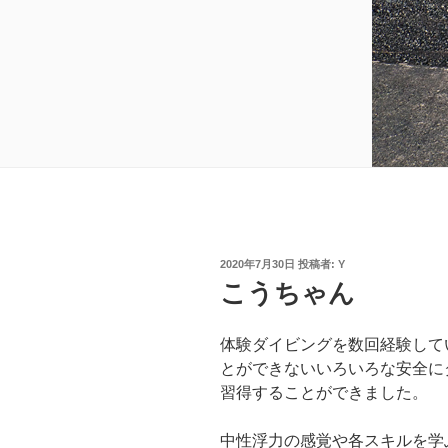
投
2020年7月30日
投稿者:
Y
稿
こうちゃん
日:
体験ダイビングを数回経験して
とができないいろいろな安全に
習得することができました。
中性浮力の感覚や各スキルを学