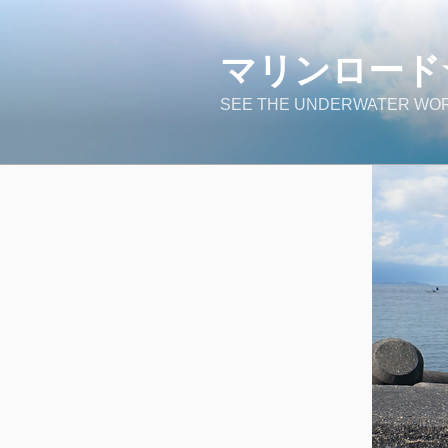
コ
ン
マリンロード
テ
ン
SEE THE UNDERWATER WOR
ツ
へ
ス
キ
ッ
プ