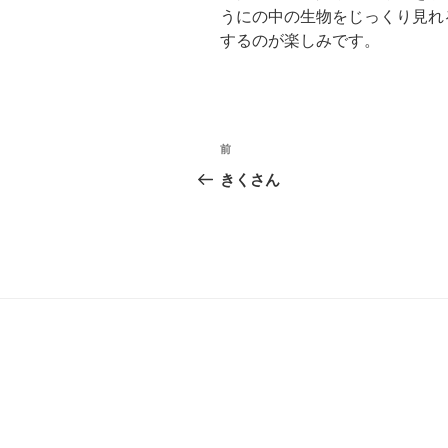
うにの中の生物をじっくり見れ
するのが楽しみです。
投
前
過
稿
去
きくさん
の
ナ
投
ビ
稿
ゲ
ー
シ
ョ
ン