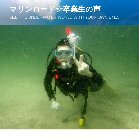
コ
マリンロード☆卒業生の声
ン
SEE THE UNDERWATER WORLD WITH YOUR OWN EYES
テ
ン
ツ
へ
ス
キ
ッ
プ