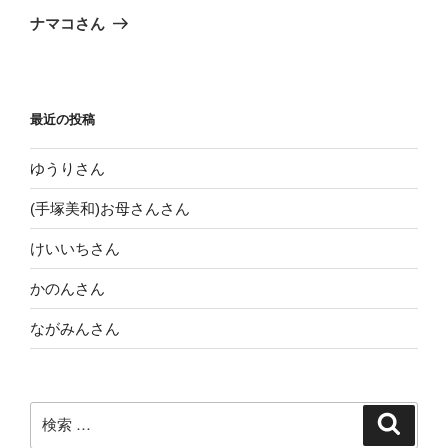
稿
ゲ
の
ナマコさん
投
ー
稿
シ
ョ
最近の投稿
ン
ゆうりさん
(手塚美和)お母さんさん
けいいちさん
かのんさん
ながみんさん
検
検
索
索: