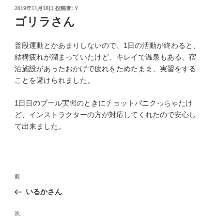
投
2019年11月18日
投稿者:
Y
稿
ゴリラさん
日:
普段運動とかあまりしないので、1日の活動が終わると、
結構疲れが溜まっていたけど、キレイで温泉もある、宿
泊施設があったおかげで疲れをためたまま、実習をする
ことを避けられました。
1日目のプール実習のときにチョットパニクっちゃたけ
ど、インストラクターの方が対応してくれたので安心し
て出来ました。
投
過
前
稿
去
いるかさん
ナ
の
ビ
投
次
次