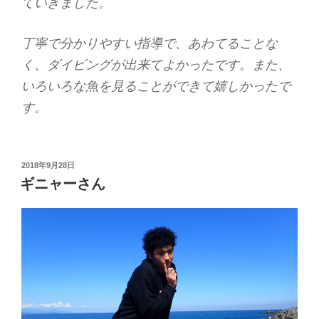
ていきました。
丁寧で分かりやすい指導で、あわてることな
く、ダイビングが出来てよかったです。また、
いろいろな魚を見ることができて嬉しかったで
す。
投
2018年9月28日
稿
ギニャーさん
日: