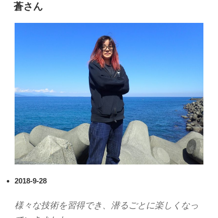
稿
蒼さん
日:
2018-9-28
様々な技術を習得でき、潜るごとに楽しくなっ