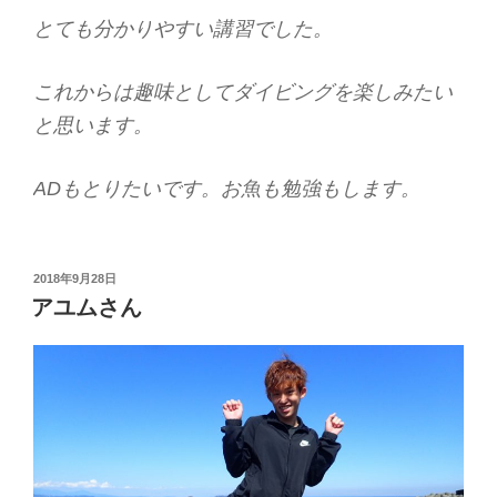
とても分かりやすい講習でした。
これからは趣味としてダイビングを楽しみたい
と思います。
ADもとりたいです。お魚も勉強もします。
投
2018年9月28日
稿
アユムさん
日: