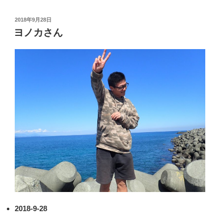
投
2018年9月28日
稿
ヨノカさん
日:
2018-9-28