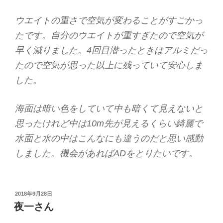
ウエイトの重さで空気が変わることがすごかっ
たです。自分のウエイトが重すぎたので空気が
早く減りました。4回目潜ったときはアルミだっ
たので空気が思った以上に残っていて安心しま
した。
海面は暗い色をしていて中も暗くて見えないと
思ったけれど中は10m先が見えるくらい綺麗で
水面と水の中はこんなにも違うのだと思い感動
しました。機会があればADをとりたいです。
投
2018年9月28日
稿
夜一さん
日: