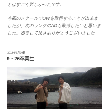
とはすごく難しかったです。
今回のスクールでOWを取得することが出来ま
したが、次のランクのADも取得したいと思いま
した。指導して頂きありがとうございました
投
2018年9月26日
稿
9・26卒業生
日: