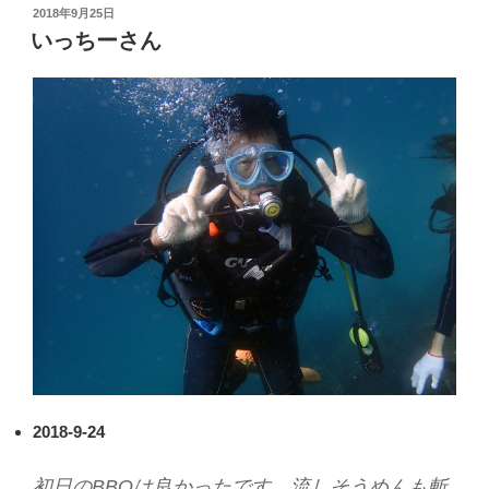
投
2018年9月25日
稿
いっちーさん
日:
2018-9-24
初日のBBQは良かったです。流しそうめんも斬