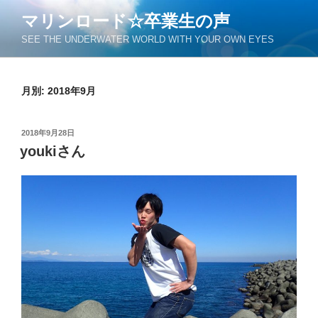
コ
マリンロード☆卒業生の声
ン
SEE THE UNDERWATER WORLD WITH YOUR OWN EYES
テ
ン
ツ
月別: 2018年9月
へ
ス
キ
投
2018年9月28日
ッ
稿
youkiさん
日:
プ