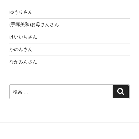
ゲ
ー
ゆうりさん
シ
(手塚美和)お母さんさん
ョ
けいいちさん
ン
かのんさん
ながみんさん
検
検
索
索: