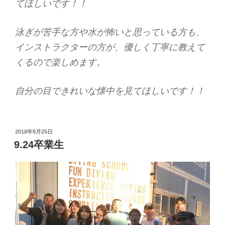
てほしいです！！
泳ぎが苦手な方や水が怖いと思っている方も、
インストラクターの方が、優しく丁寧に教えて
くるので楽しめます。
自分の目できれいな懐中を見てほしいです！！
投
2018年9月25日
稿
9.24卒業生
日: