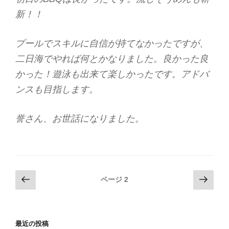
新！！
プールでスキルに自信が持てなかったですが、
二日海でやれば何とかなりました。良かった良
かった！遊泳も出来て楽しかったです。アドバ
ンスも目指します。
誉さん、お世話になりました。
投
前
次
ページ
2
の
の
稿
ペ
ペ
ナ
ー
ー
ビ
最近の投稿
ジ
ジ