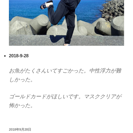
2018-9-28
お魚がたくさんいてすごかった。中性浮力が難
しかった。
ゴールドカードがほしいです。マスククリアが
怖かった。
投
2018年9月28日