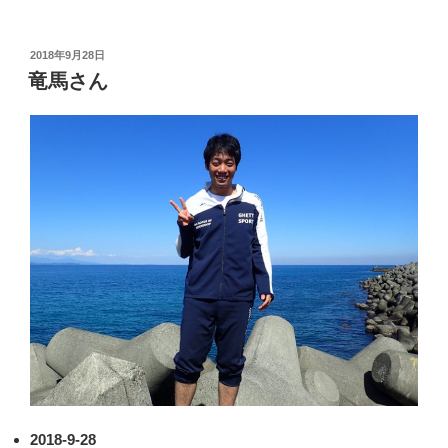
投
2018年9月28日
稿
竜馬さん
日:
2018-9-28