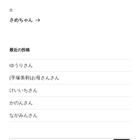
ナ
の
ビ
投
次
次
稿
ゲ
の
さめちゃん
投
ー
稿
シ
ョ
最近の投稿
ン
ゆうりさん
(手塚美和)お母さんさん
けいいちさん
かのんさん
ながみんさん