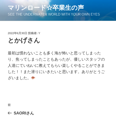
コ
マリンロード☆卒業生の声
ン
SEE THE UNDERWATER WORLD WITH YOUR OWN EYES
テ
ン
ツ
投
2022年6月30日
投稿者:
Y
へ
稿
とかげさん
ス
日:
キ
ッ
最初は慣れないことも多く海が怖いと思ってしまった
プ
り、焦ってしまったこともあったが、優しいスタッフの
人達にていねいに教えてもらい楽しくやることができま
した！！また潜りにいきたいと思います。ありがとうご
ざいました。
投
過
前
稿
去
SAORIさん